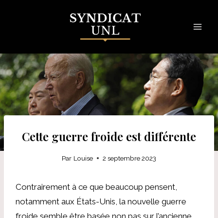
Skip
to
content
Cette guerre froide est différente
Par
Louise
2 septembre 2023
Contrairement à ce que beaucoup pensent,
notamment aux États-Unis, la nouvelle guerre
froide semble être basée non pas sur l’ancienne