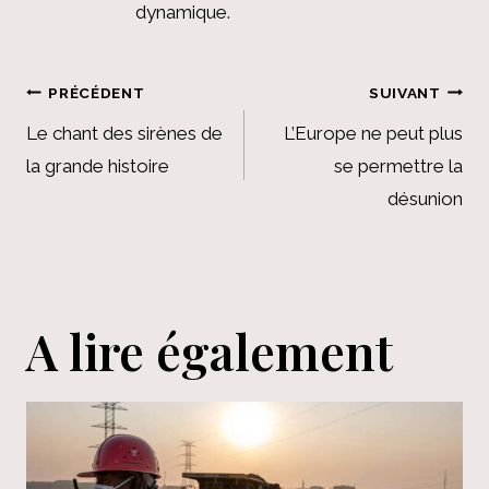
dynamique.
Navigation
PRÉCÉDENT
SUIVANT
de
Le chant des sirènes de
L’Europe ne peut plus
la grande histoire
se permettre la
l’article
désunion
A lire également