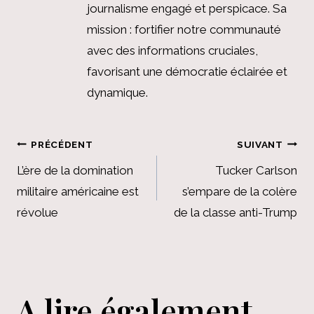
journalisme engagé et perspicace. Sa
mission : fortifier notre communauté
avec des informations cruciales,
favorisant une démocratie éclairée et
dynamique.
Navigation
PRÉCÉDENT
SUIVANT
de
L’ère de la domination
Tucker Carlson
militaire américaine est
s’empare de la colère
l’article
révolue
de la classe anti-Trump
A lire également