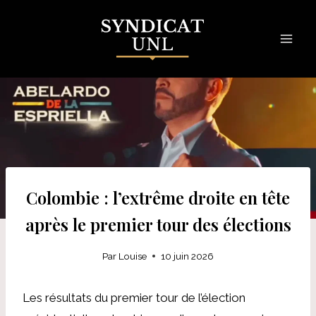
Skip
to
content
Colombie : l’extrême droite en tête
après le premier tour des élections
Par
Louise
10 juin 2026
Les résultats du premier tour de l’élection