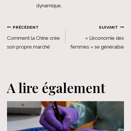
dynamique.
Navigation
PRÉCÉDENT
SUIVANT
de
Comment la Chine crée
« L’économie des
son propre marché
femmes » se généralise
l’article
A lire également