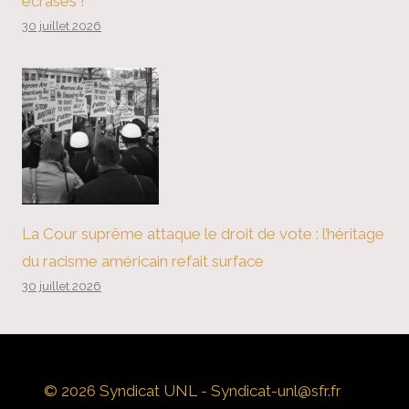
écrasés !
30 juillet 2026
La Cour suprême attaque le droit de vote : l’héritage
du racisme américain refait surface
30 juillet 2026
© 2026 Syndicat UNL - Syndicat-unl@sfr.fr