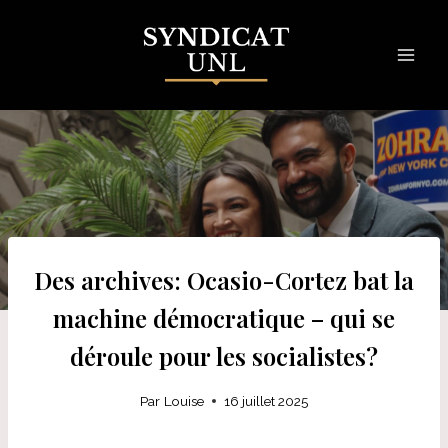
Skip
to
content
Des archives: Ocasio-Cortez bat la
machine démocratique – qui se
déroule pour les socialistes?
Par
Louise
16 juillet 2025