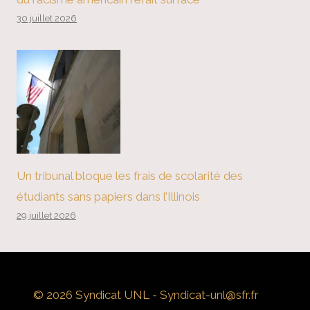
30 juillet 2026
Un tribunal bloque les frais de scolarité des
étudiants sans papiers dans l’Illinois
29 juillet 2026
© 2026 Syndicat UNL - Syndicat-unl@sfr.fr