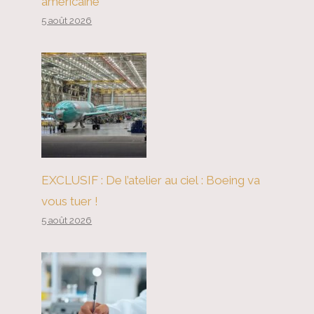
américaine
5 août 2026
EXCLUSIF : De l’atelier au ciel : Boeing va
L’administration Biden contre la
vous tuer !
jeunesse climatique
5 août 2026