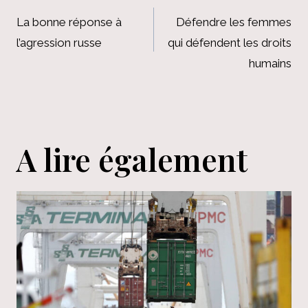
de
La bonne réponse à
Défendre les femmes
l’agression russe
qui défendent les droits
l’article
humains
A lire également