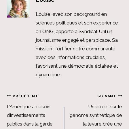
Louise, avec son background en
sciences politiques et son expérience
en ONG, apporte à Syndicat Unl un
journalisme engagé et perspicace. Sa
mission : fortifier notre communauté
avec des informations cruciales,
favorisant une démocratie éclairée et
dynamique.
Navigation
PRÉCÉDENT
SUIVANT
de
L’Amérique a besoin
Un projet sur le
d’investissements
génome synthétique de
l’article
publics dans la garde
la levure crée une