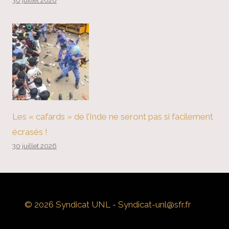
30 juillet 2026
Les « cafards » de l’Inde ne seront pas si facilement
écrasés !
30 juillet 2026
© 2026 Syndicat UNL - Syndicat-unl@sfr.fr