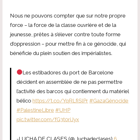
Nous ne pouvons compter que sur notre propre
force – la force de la classe ouvrière et de la
jeunesse, prêtes à s’élever contre toute forme
d’oppression – pour mettre fin à ce génocide, qui
bénéficie du plein soutien des impérialistes.
Les estibadores du port de Barcelone
décident en assemblée de ne pas permettre
l’activité des barcos qui contiennent du matériel
bélico
https://t.co/YqRLfiSlPr
#GazaGénocide
#PalestineLibre
#UHP
pic.twitter.com/fG3t0riJyx
-LUCHA DE CLASES (@_luchadeclases)
6