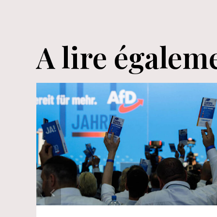
de
l’article
A lire égalem