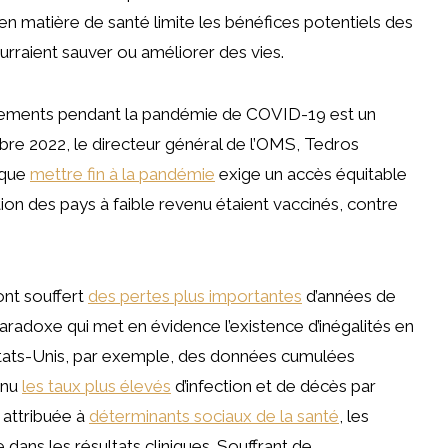
s en matière de santé limite les bénéfices potentiels des
urraient sauver ou améliorer des vies.
raitements pendant la pandémie de COVID-19 est un
bre 2022, le directeur général de l’OMS, Tedros
 que
mettre fin à la pandémie
exige un accès équitable
tion des pays à faible revenu étaient vaccinés, contre
ont souffert
des pertes plus importantes
d’années de
paradoxe qui met en évidence l’existence d’inégalités en
tats-Unis, par exemple, des données cumulées
nnu
les taux plus élevés
d’infection et de décès par
 attribuée à
déterminants sociaux de la santé
, les
 dans les résultats cliniques. Souffrant de