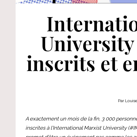
Internati
University
inscrits et 
Par
Louis
A exactement un mois de la fin, 3 000 personn
inscrites à l’International Marxist University (
promet d’être un événement pas comme les autr