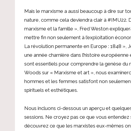
Mais le marxisme a aussi beaucoup à dire sur tou
nature, comme cela deviendra clair à #IMU22. Dans
marxisme et la famille », Fred Weston explique
mettre fin non seulement à l’exploitation écono
La révolution permanente en Europe : 1848 », J
une année charnière dans l’histoire européenne
sont essentiels pour comprendre la genèse du m
Woods sur « Marxisme et art », nous examineron
hommes et les femmes satisfont non seulement l
spirituels et esthétiques.
Nous incluons ci-dessous un aperçu et quelque
sessions. Ne croyez pas ce que vous entendez 
découvrez ce que les marxistes eux-mêmes ont 