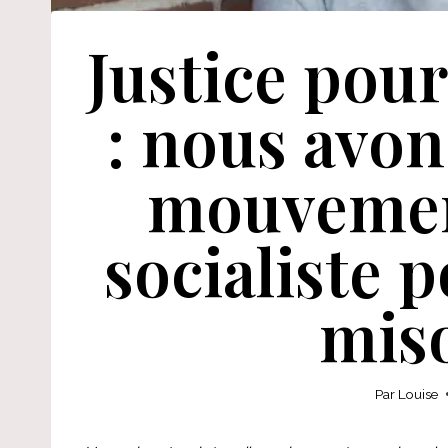
Justice pou
: nous avon
mouvemen
socialiste p
mis
Par
Louise