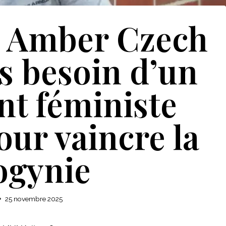
r Amber Czech
s besoin d’un
t féministe
our vaincre la
ogynie
25 novembre 2025