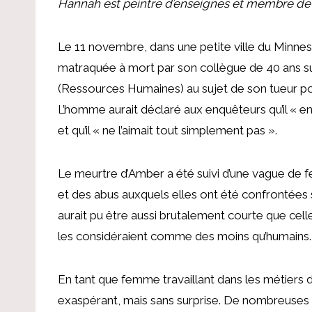
Hannah est peintre d’enseignes et membre de
Le 11 novembre, dans une petite ville du Minne
matraquée à mort par son collègue de 40 ans sur
(Ressources Humaines) au sujet de son tueur potent
L’homme aurait déclaré aux enquêteurs qu’il « en
et qu’il « ne l’aimait tout simplement pas ».
Le meurtre d’Amber a été suivi d’une vague de 
et des abus auxquels elles ont été confrontées sur
aurait pu être aussi brutalement courte que ce
les considéraient comme des moins qu’humains.
En tant que femme travaillant dans les métiers d
exaspérant, mais sans surprise. De nombreuses f