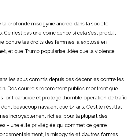
e la profonde misogynie ancrée dans la société
 Ce n’est pas une coïncidence si cela s’est produit
ue contre les droits des femmes, a explosé en
t, et que Trump popularise l’idée que la violence
dans les abus commis depuis des décennies contre les
stein. Des courriels récemment publiés montrent que
, ont participé et protégé l’horrible opération de trafic
, dont beaucoup n’avaient que 14 ans. C’est le résultat
es incroyablement riches, pour la plupart des
es – une élite privilégiée qui commet ce genre
 Fondamentalement, la misogynie et d’autres formes