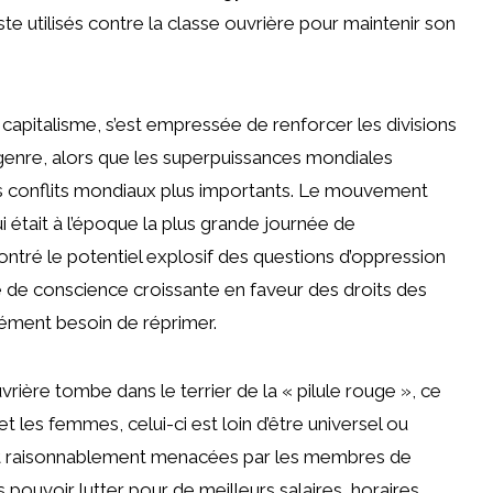
te utilisés contre la classe ouvrière pour maintenir son
 capitalisme, s’est empressée de renforcer les divisions
e genre, alors que les superpuissances mondiales
 des conflits mondiaux plus importants. Le mouvement
tait à l’époque la plus grande journée de
montré le potentiel explosif des questions d’oppression
e de conscience croissante en faveur des droits des
ément besoin de réprimer.
ière tombe dans le terrier de la « pilule rouge », ce
t les femmes, celui-ci est loin d’être universel ou
 raisonnablement menacées par les membres de
pouvoir lutter pour de meilleurs salaires, horaires,