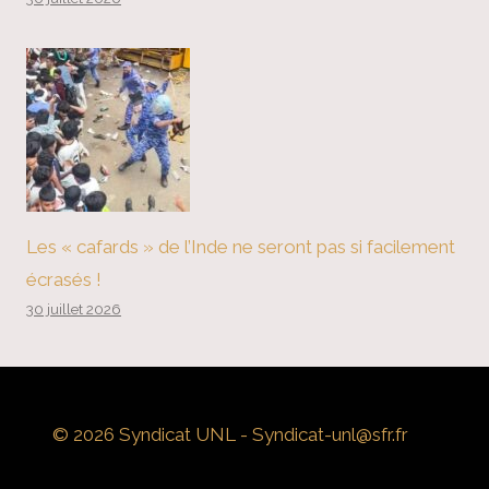
Les « cafards » de l’Inde ne seront pas si facilement
écrasés !
30 juillet 2026
© 2026 Syndicat UNL - Syndicat-unl@sfr.fr