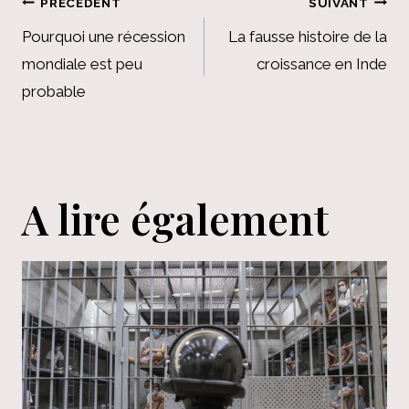
Navigation
PRÉCÉDENT
SUIVANT
de
Pourquoi une récession
La fausse histoire de la
mondiale est peu
croissance en Inde
l’article
probable
A lire également