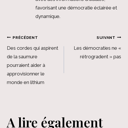
favorisant une démocratie éclairée et
dynamique.
Navigation
PRÉCÉDENT
SUIVANT
de
Des cordes qui aspirent
Les démocraties ne «
de la saumure
rétrogradent » pas
l’article
pourraient aider à
approvisionner le
monde en lithium
A lire également