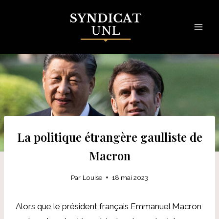
Skip
to
content
La politique étrangère gaulliste de
Macron
Par
Louise
18 mai 2023
Alors que le président français Emmanuel Macron