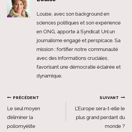
Louise, avec son background en
sciences politiques et son expérience
en ONG, apporte à Syndicat Unl un
journalisme engagé et perspicace. Sa
mission : fortifier notre communauté
avec des informations cruciales,
favorisant une démocratie éclairée et
dynamique.
Navigation
PRÉCÉDENT
SUIVANT
de
Le seul moyen
L’Europe sera-t-elle le
d’éliminer la
plus grand perdant du
l’article
poliomyélite
monde ?