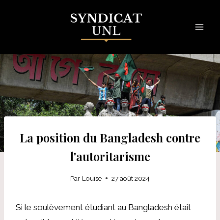
Skip
to
content
La position du Bangladesh contre
l'autoritarisme
Par
Louise
27 août 2024
Si le soulèvement étudiant au Bangladesh était