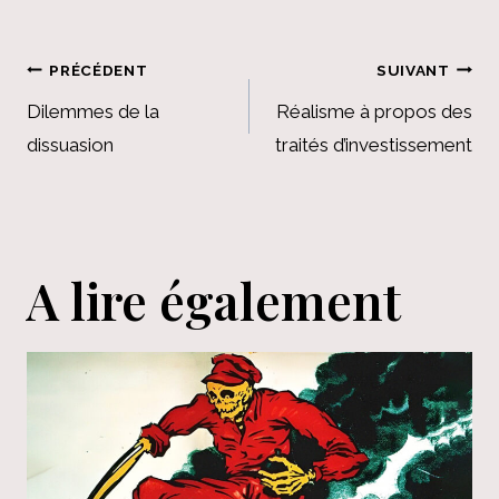
Navigation
PRÉCÉDENT
SUIVANT
de
Dilemmes de la
Réalisme à propos des
dissuasion
traités d’investissement
l’article
A lire également