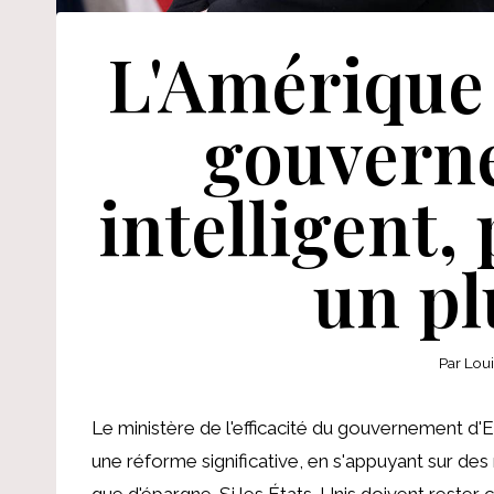
L'Amérique 
gouvern
intelligent,
un pl
Par
Lou
Le ministère de l'efficacité du gouvernement d'
une réforme significative, en s'appuyant sur de
que d'épargne. Si les États-Unis doivent rester co