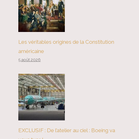
Les véritables origines de la Constitution
américaine
5 août 2026
EXCLUSIF : De l’atelier au ciel : Boeing va