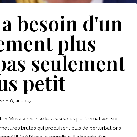
a besoin d'un
ement plus
 pas seulement
us petit
ise
6 juin 2025
Elon Musk a priorisé les cascades performatives sur
s mesures brutes qui produisent plus de perturbations
mpétitifs à l'échelle mondiale, il a besoin d'un