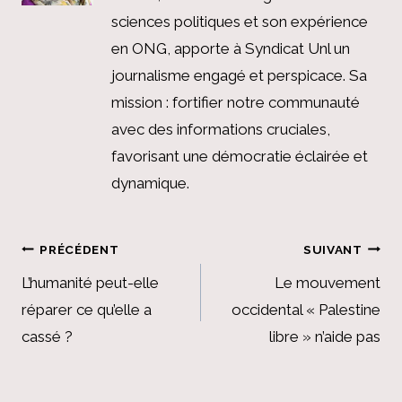
sciences politiques et son expérience
en ONG, apporte à Syndicat Unl un
journalisme engagé et perspicace. Sa
mission : fortifier notre communauté
avec des informations cruciales,
favorisant une démocratie éclairée et
dynamique.
Navigation
PRÉCÉDENT
SUIVANT
de
L’humanité peut-elle
Le mouvement
réparer ce qu’elle a
occidental « Palestine
l’article
cassé ?
libre » n’aide pas