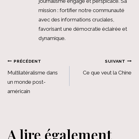
journalisme engagé et perspicace. Sa
mission : fortifier notre communauté
avec des informations cruciales,
favorisant une démocratie éclairée et
dynamique.
Navigation
PRÉCÉDENT
SUIVANT
de
Multilatéralisme dans
Ce que veut la Chine
un monde post-
l’article
américain
A lire également