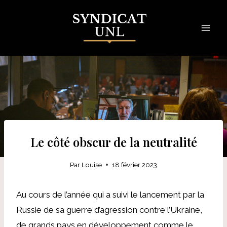
Skip
to
content
Le côté obscur de la neutralité
Par
Louise
18 février 2023
Au cours de l’année qui a suivi le lancement par la
Russie de sa guerre d’agression contre l’Ukraine,
de grands pays en développement comme le