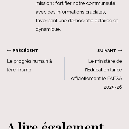
mission : fortifier notre communauté
avec des informations cruciales,
favorisant une démocratie éclairée et
dynamique.
Navigation
PRÉCÉDENT
SUIVANT
de
Le progrès humain à
Le ministère de
l’ère Trump
l'Éducation lance
l’article
officiellement le FAFSA
2025-26
A lire également