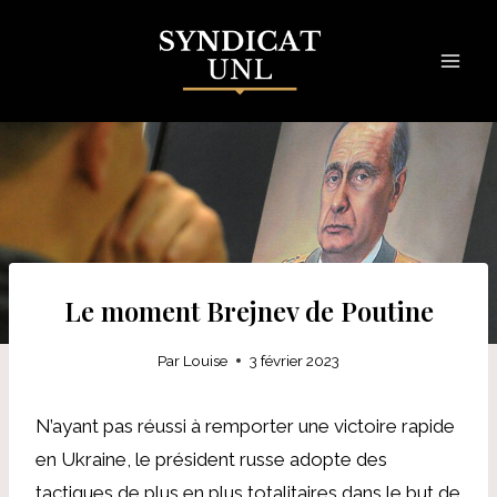
Skip
to
content
Le moment Brejnev de Poutine
Par
Louise
3 février 2023
N’ayant pas réussi à remporter une victoire rapide
en Ukraine, le président russe adopte des
tactiques de plus en plus totalitaires dans le but de