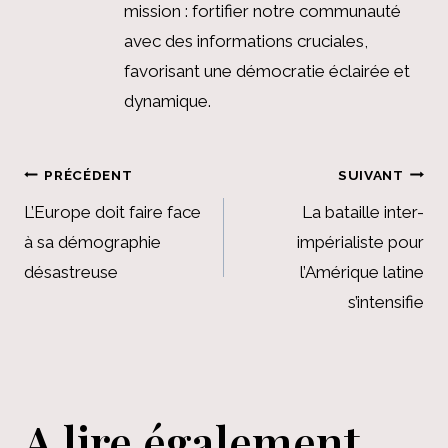
mission : fortifier notre communauté
avec des informations cruciales,
favorisant une démocratie éclairée et
dynamique.
Navigation
PRÉCÉDENT
SUIVANT
de
L’Europe doit faire face
La bataille inter-
à sa démographie
impérialiste pour
l’article
désastreuse
l’Amérique latine
s’intensifie
A lire également