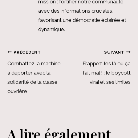
mission : fortifier notre communauté
avec des informations cruciales,
favorisant une démocratie éclairée et
dynamique.
Navigation
PRÉCÉDENT
SUIVANT
de
Combattez la machine
Frappez-les là où ça
à déporter avec la
fait mal ! : le boycott
l’article
solidarité de la classe
viral et ses limites
ouvrière
A lire également