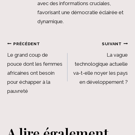
avec des informations cruciales,
favorisant une démocratie éclairée et
dynamique.
Navigation
PRÉCÉDENT
SUIVANT
de
Le grand coup de
La vague
pouce dont les femmes
technologique actuelle
l’article
africaines ont besoin
va-t-elle noyer les pays
pour échapper à la
en développement ?
pauvreté
A lire également