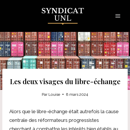
Skip
to
content
Les deux visages du libre-échange
Par
Louise
8 mars 2024
Alors que le libre-échange était autrefois la cause
centrale des réformateurs progressistes
cherchant à combattre les intérêts bien établis au