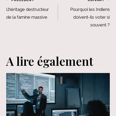
Navigation
de
L’héritage destructeur
Pourquoi les Indiens
de la famine massive
doivent-ils voter si
l’article
souvent ?
A lire également