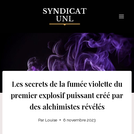
Skip
to
content
Les secrets de la fumée violette du
premier explosif puissant créé par
des alchimistes révélés
Par
Louise
6 novembre 2023