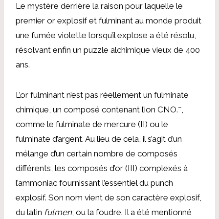
Le mystère derrière la raison pour laquelle le
premier or explosif et fulminant au monde produit
une fumée violette lorsqu’il explose a été résolu,
résolvant enfin un puzzle alchimique vieux de 400
ans.
L’or fulminant n’est pas réellement un fulminate
–
chimique, un composé contenant l’ion CNO.
,
comme le fulminate de mercure (II) ou le
fulminate d’argent. Au lieu de cela, il s’agit d’un
mélange d’un certain nombre de composés
différents, les composés d’or (III) complexés à
l’ammoniac fournissant l’essentiel du punch
explosif. Son nom vient de son caractère explosif,
du latin
fulmen
, ou la foudre. Il a été mentionné