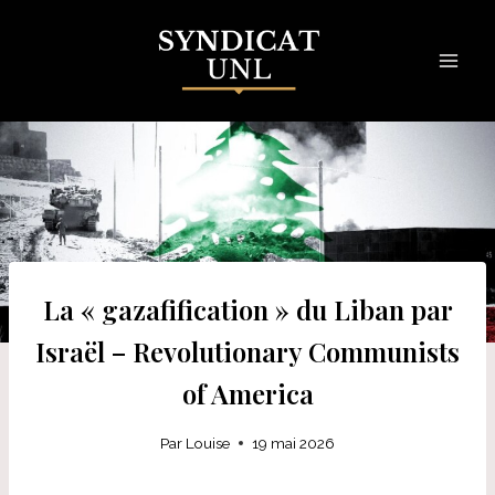
Skip
to
content
La « gazafification » du Liban par
Israël – Revolutionary Communists
of America
Par
Louise
19 mai 2026