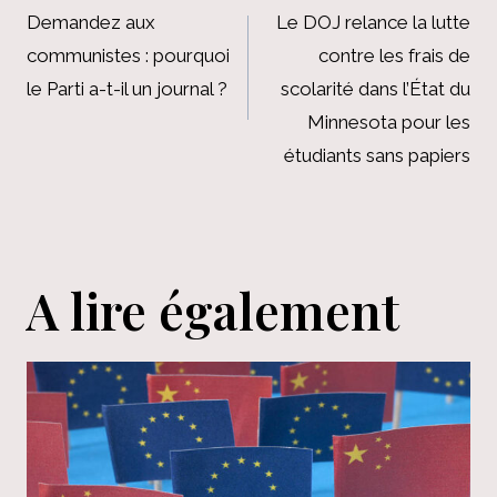
de
Demandez aux
Le DOJ relance la lutte
communistes : pourquoi
contre les frais de
l’article
le Parti a-t-il un journal ?
scolarité dans l’État du
Minnesota pour les
étudiants sans papiers
A lire également