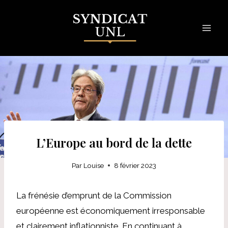
Skip
to
content
L’Europe au bord de la dette
Par
Louise
8 février 2023
La frénésie d’emprunt de la Commission
européenne est économiquement irresponsable
et clairement inflationniste. En continuant à