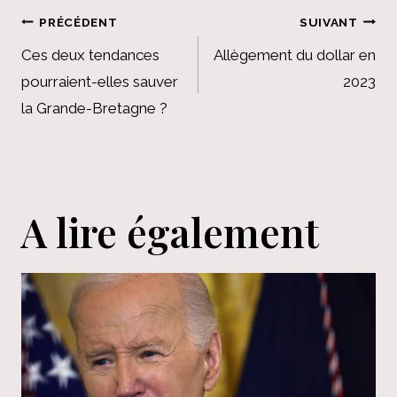
Navigation
PRÉCÉDENT
SUIVANT
de
Ces deux tendances
Allègement du dollar en
pourraient-elles sauver
2023
l’article
la Grande-Bretagne ?
A lire également