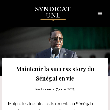
Skip
to
content
Maintenir la success story du
Sénégal en vie
Par
Louise
7 juillet 2023
Malgré les troubles civils récents au Sénégal et