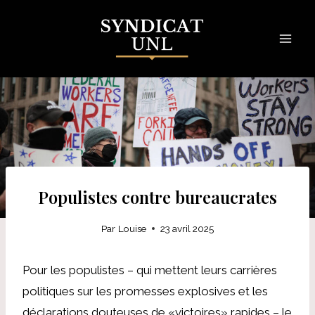
Skip
to
content
Populistes contre bureaucrates
Par
Louise
23 avril 2025
Pour les populistes – qui mettent leurs carrières
politiques sur les promesses explosives et les
déclarations douteuses de «victoires» rapides – le