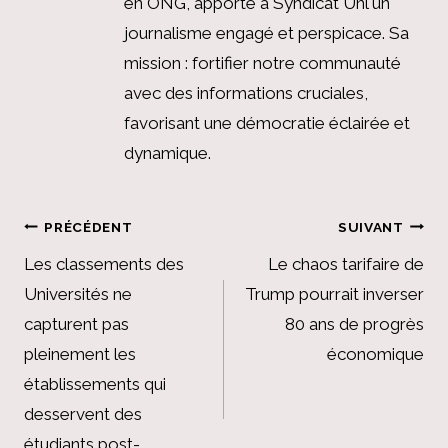
en ONG, apporte à Syndicat Unl un
journalisme engagé et perspicace. Sa
mission : fortifier notre communauté
avec des informations cruciales,
favorisant une démocratie éclairée et
dynamique.
Navigation
PRÉCÉDENT
SUIVANT
de
Les classements des
Le chaos tarifaire de
Universités ne
Trump pourrait inverser
l’article
capturent pas
80 ans de progrès
pleinement les
économique
établissements qui
desservent des
étudiants post-