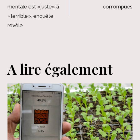
l’article
mentale est «juste» à
corrompues
«terrible», enquête
révèle
A lire également