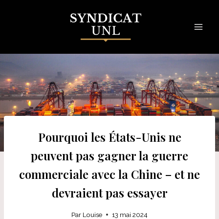
Skip
to
content
Pourquoi les États-Unis ne
peuvent pas gagner la guerre
commerciale avec la Chine – et ne
devraient pas essayer
Par
Louise
13 mai 2024