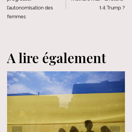
l’article
l’autonomisation des
t-il Trump ?
femmes
A lire également