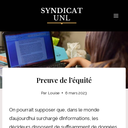
Skip
to
content
Preuve de l’équité
Par
Louise
6 mars 2023
On pourrait supposer que, dans le monde
d’aujourd’hui surchargé d’informations, les
décideurs disposent de suffisamment de données