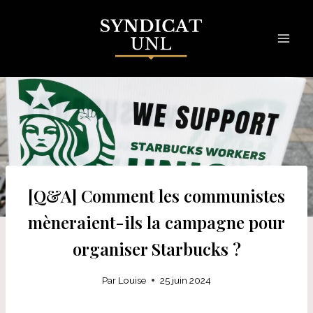
Skip
to
content
[Q&A] Comment les communistes
mèneraient-ils la campagne pour
organiser Starbucks ?
Par
Louise
25 juin 2024