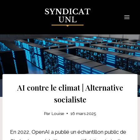
Skip
to
content
AI contre le climat | Alternative
socialiste
Par
Louise
16 mars 2025
En 2022, OpenAI a publié un échantillon public de