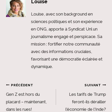
Louise
Louise, avec son background en
sciences politiques et son expérience
en ONG, apporte à Syndicat Unl un
journalisme engagé et perspicace. Sa
mission : fortifier notre communauté
avec des informations cruciales,
favorisant une démocratie éclairée et
dynamique.
Navigation
PRÉCÉDENT
SUIVANT
de
Gen Z est hors du
Les tarifs de Trump
placard – maintenant,
feront-ils dérailler
l’article
dans les rues!
l'économie de l'Inde?