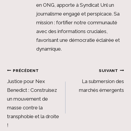
en ONG, apporte à Syndicat Unl un
journalisme engagé et perspicace. Sa
mission : fortifier notre communauté
avec des informations cruciales,
favorisant une démocratie éclairée et
dynamique.
Navigation
PRÉCÉDENT
SUIVANT
de
Justice pour Nex
La submersion des
Benedict : Construisez
marchés émergents
l’article
un mouvement de
masse contre la
transphobie et la droite
!