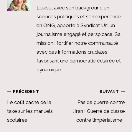
Louise, avec son background en
sciences politiques et son expérience
en ONG, apporte à Syndicat Unl un
journalisme engagé et perspicace. Sa
mission : fortifier notre communauté
avec des informations cruciales,
favorisant une démocratie éclairée et
dynamique.
Navigation
PRÉCÉDENT
SUIVANT
de
Le coût caché de la
Pas de guerre contre
taxe sur les manuels
l’Iran ! Guerre de classe
l’article
scolaires
contre l’impérialisme !