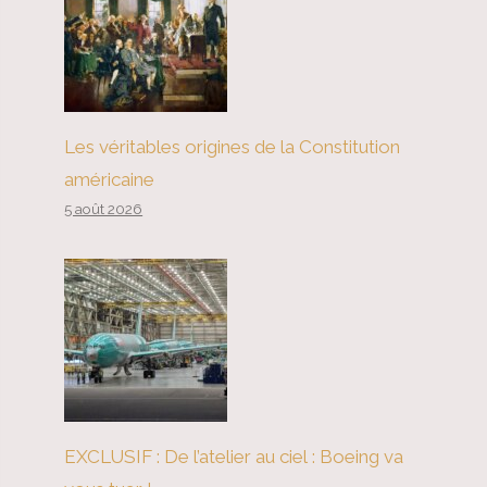
Les véritables origines de la Constitution
américaine
5 août 2026
EXCLUSIF : De l’atelier au ciel : Boeing va