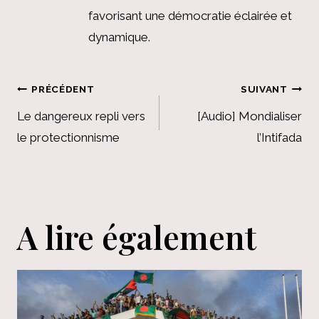
favorisant une démocratie éclairée et
dynamique.
Navigation
PRÉCÉDENT
SUIVANT
de
Le dangereux repli vers
[Audio] Mondialiser
le protectionnisme
l’Intifada
l’article
A lire également