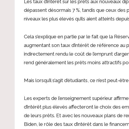
Les taux d’intérêt sur les prêts aux nouveaux di
dépassent désormais 7 %, tandis que ceux des pr
niveaux les plus élevés qu’ils aient atteints depu
Cela s’explique en partie par le fait que la Rése
augmentant son taux d’intérêt de référence au p
indirectement rendu le coût de l’emprunt d’arge
rend généralement les prêts moins attractifs pour
Mais lorsqu’il s’agit d’étudiants, ce n’est peut-être
Les experts de l’enseignement supérieur affir
d’intérêt plus élevés affecteront le choix des e
de leurs prêts. Et avec les nouveaux plans de r
Biden, le rôle des taux d’intérêt dans le financem