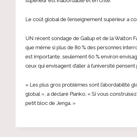
supérieur est inabordable et en crise.
Le coût global de l’enseignement supérieur a co
UN
récent sondage
de Gallup et de la Walton F
que même si plus de 80 % des personnes interrog
est importante, seulement 60 % environ envisage
ceux qui envisagent d’aller à l’université pensen
« Les plus gros problèmes sont l’abordabilité glo
global », a déclaré
Pianko
. « Si vous construise
petit bloc de Jenga. »