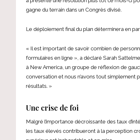
a présenté une résolution
plus tôt ce mois-ci pou
gagne du terrain dans un Congrès divisé.
Le déploiement final du plan déterminera en pa
« Il est important de savoir combien de personn
formulaires en ligne », a déclaré
Sarah Sattelmey
à New America, un groupe de réflexion de gau
conversation et nous n’avons tout simplement p
résultats. »
Une crise de foi
Malgré l’importance décroissante des taux d’inté
les taux élevés contribueront à la perception cr