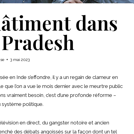
hâtiment dans
r Pradesh
ise
3 mai 2023
sée en Inde s’effondre, il y a un regain de clameur en
 que l’on a vue le mois dernier avec le meurtre public
s vraiment besoin, c’est d’une profonde réforme –
u système politique.
évision en direct, du gangster notoire et ancien
nché des débats angoissés sur la façon dont un tel