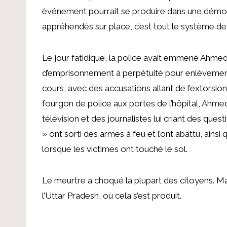
événement pourrait se produire dans une démocr
appréhendés sur place, c’est tout le système de 
Le jour fatidique, la police avait emmené Ahmed 
d’emprisonnement à perpétuité pour enlèvement 
cours, avec des accusations allant de l’extorsi
fourgon de police aux portes de l’hôpital, Ahm
télévision et des journalistes lui criant des qu
» ont sorti des armes à feu et l’ont abattu, ains
lorsque les victimes ont touché le sol.
Le meurtre a choqué la plupart des citoyens. M
l’Uttar Pradesh, où cela s’est produit.