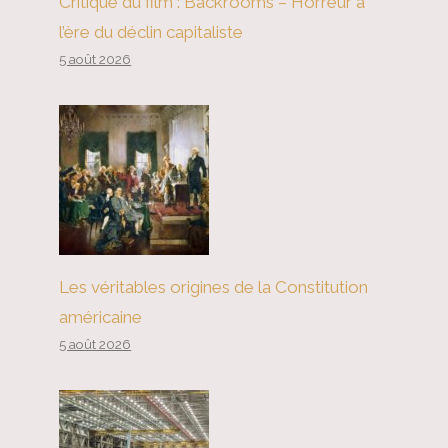
Critique du film : Backrooms – Horreur à
l’ère du déclin capitaliste
5 août 2026
Les véritables origines de la Constitution
américaine
5 août 2026
Le cas positif pour les taux
négatifs