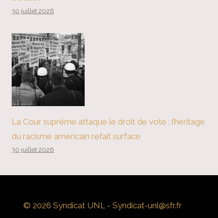
30 juillet 2026
La Cour suprême attaque le droit de vote : l’héritage
du racisme américain refait surface
30 juillet 2026
© 2026 Syndicat UNL - Syndicat-unl@sfr.fr