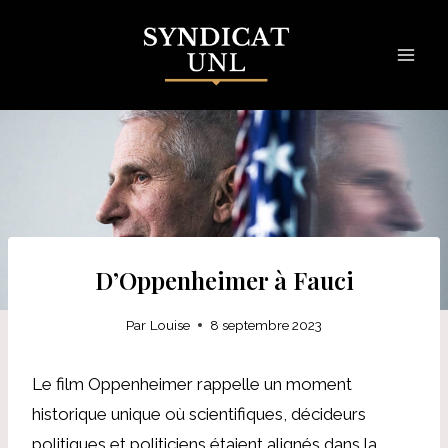
Skip
to
content
D’Oppenheimer à Fauci
Par
Louise
8 septembre 2023
Le film Oppenheimer rappelle un moment
historique unique où scientifiques, décideurs
politiques et politiciens étaient alignés dans la