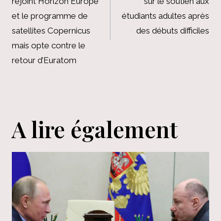
rejoint Horizon Europe
sur le soutien aux
l’article
et le programme de
étudiants adultes après
satellites Copernicus
des débuts difficiles
mais opte contre le
retour d’Euratom
A lire également