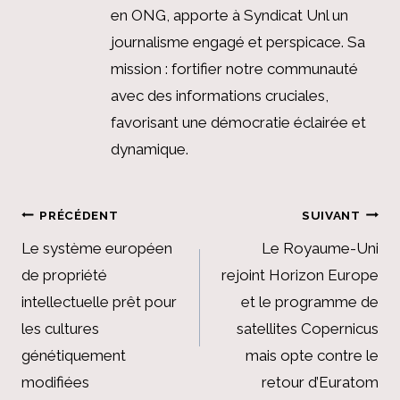
en ONG, apporte à Syndicat Unl un
journalisme engagé et perspicace. Sa
mission : fortifier notre communauté
avec des informations cruciales,
favorisant une démocratie éclairée et
dynamique.
Navigation
PRÉCÉDENT
SUIVANT
de
Le système européen
Le Royaume-Uni
de propriété
rejoint Horizon Europe
l’article
intellectuelle prêt pour
et le programme de
les cultures
satellites Copernicus
génétiquement
mais opte contre le
modifiées
retour d’Euratom