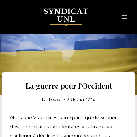
Skip
to
content
La guerre pour l’Occident
Par
Louise
26 février 2024
Alors que Vladimir Poutine parie que le soutien
des démocraties occidentales à l’Ukraine va
continuer à décliner, beaucoup dépend des