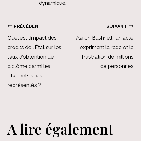
dynamique.
Navigation
PRÉCÉDENT
SUIVANT
de
Quel est l’impact des
Aaron Bushnell : un acte
crédits de l’État sur les
exprimant la rage et la
l’article
taux d’obtention de
frustration de millions
diplôme parmi les
de personnes
étudiants sous-
représentés ?
A lire également