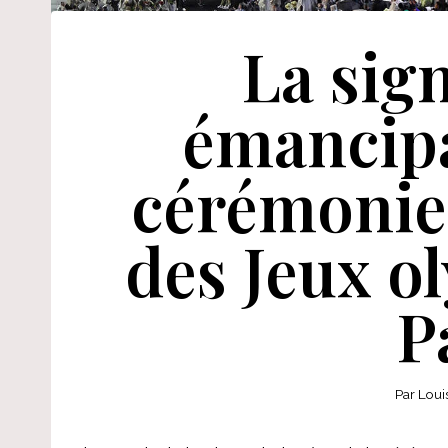
La sign
émancipa
cérémonie
des Jeux o
P
Par
Loui