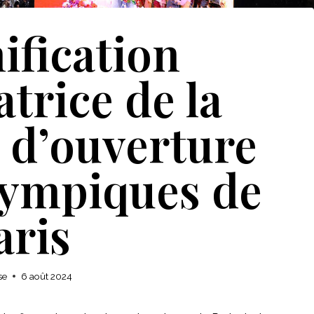
ification
trice de la
 d’ouverture
lympiques de
aris
se
6 août 2024