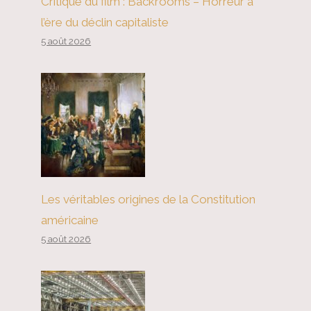
Critique du film : Backrooms – Horreur à
l’ère du déclin capitaliste
5 août 2026
Le problème du chômage des
jeunes en Chine
Les véritables origines de la Constitution
américaine
5 août 2026