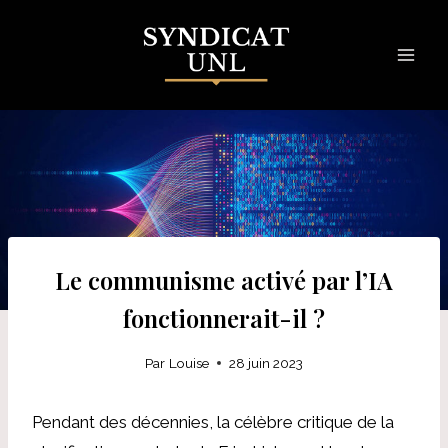
Skip
to
content
Le communisme activé par l’IA
fonctionnerait-il ?
Par
Louise
28 juin 2023
Pendant des décennies, la célèbre critique de la