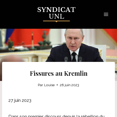
Skip
to
content
Fissures au Kremlin
Par
Louise
28 juin 2023
27 juin 2023
Dans son premier discours depuis la rébellion du