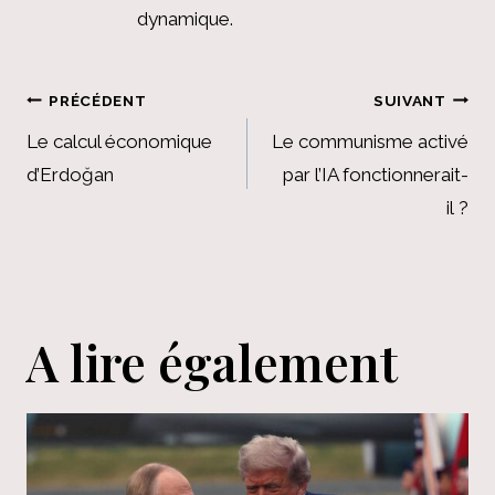
dynamique.
Navigation
PRÉCÉDENT
SUIVANT
de
Le calcul économique
Le communisme activé
d’Erdoğan
par l’IA fonctionnerait-
l’article
il ?
A lire également