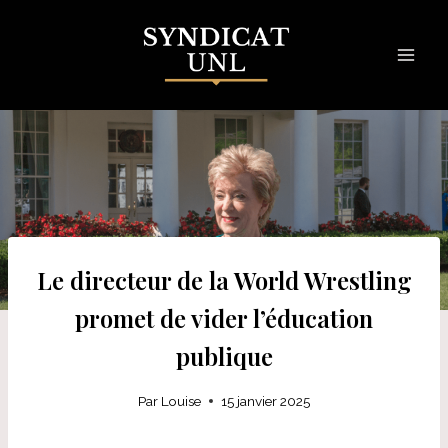
Skip
to
content
Le directeur de la World Wrestling
promet de vider l’éducation
publique
Par
Louise
15 janvier 2025